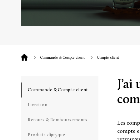
Commande & Compte client
Compte client
J’ai
Commande & Compte client
comp
Livraison
Retours & Remboursements
Les comp
compte en
Produits diptyque
retrouve