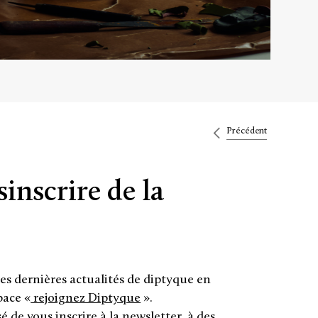
Précédent
nscrire de la
les dernières actualités de diptyque en
pace «
rejoignez Diptyque
».
é de vous inscrire à la newsletter, à des