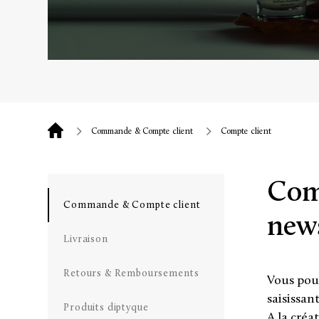
Commande & Compte client
Compte client
Comm
Commande & Compte client
news
Livraison
Retours & Remboursements
Vous pouv
saisissan
Produits diptyque
A la créa