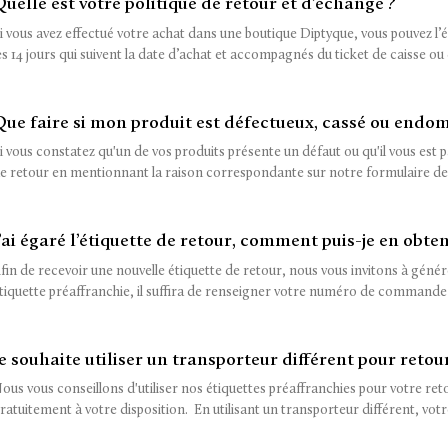
Quelle est votre politique de retour et d’échange ?
i vous avez effectué votre achat dans une boutique Diptyque, vous pouvez l
es 14 jours qui suivent la date d’achat et accompagnés du ticket de caisse ou d
Que faire si mon produit est défectueux, cassé ou end
i vous constatez qu'un de vos produits présente un défaut ou qu'il vous es
e retour en mentionnant la raison correspondante sur notre formulaire de ré
J’ai égaré l’étiquette de retour, comment puis-je en obte
fin de recevoir une nouvelle étiquette de retour, nous vous invitons à géné
tiquette préaffranchie, il suffira de renseigner votre numéro de commande et
Je souhaite utiliser un transporteur différent pour retour
ous vous conseillons d'utiliser nos étiquettes préaffranchies pour votre reto
ratuitement à votre disposition. En utilisant un transporteur différent, votre