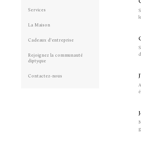
Services
S
l
La Maison
Cadeaux d'entreprise
S
d
Rejoignez la communauté
diptyque
Contactez-nous
A
é
N
g