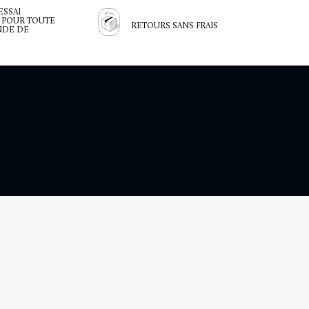
ESSAI
 POUR TOUTE
RETOURS SANS FRAIS
DE DE
LITÉ ET COOKIES
n des jours fériés )