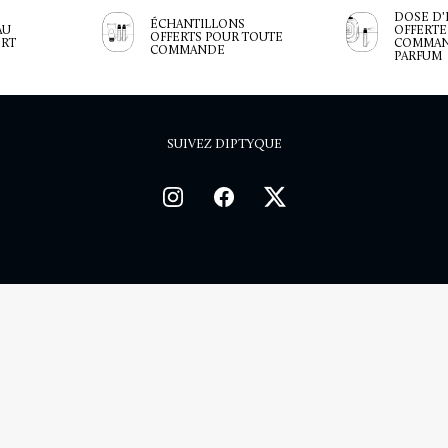
DOSE D'
ÉCHANTILLONS
AU
OFFERTE
OFFERTS POUR TOUTE
ERT
COMMAN
COMMANDE
PARFUM
SUIVEZ DIPTYQUE
ITIONS
CONNAISSANCES INTERNES
POLITIQUE DE CONFIDENTIA
BESOIN D’AIDE ?
10
Du lundi au vendredi de 10h00 à 19h00 et le samedi de 10h00 à 17h00
( À l’exclusio